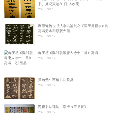
书，据说真迹在 日 本收藏
2020-08-18
欧阳询传世书法字帖鉴赏之《翟天德墓志》附
高清无水印原版大图
2020-08-19
鲜于枢《醉时歌等唐人诗十二首》高清
2020-08-19
黄自元：两楷书帖欣赏
2020-08-19
两晋书法理论｜索靖《草书状》
2020-08-19