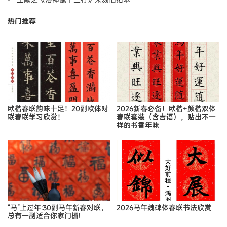
热门推荐
欧楷春联韵味十足！20副欧体对
2026新春必备！欧楷+颜楷双体
联春联学习欣赏！
春联套装（含吉语），贴出不一
样的书香年味
“马”上过年:30副马年新春对联，
2026马年魏碑体春联书法欣赏
总有一副适合你家门楣!