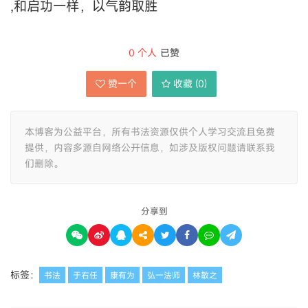
,和启功一样，以气韵取胜
0
个人
已赞
赞一个
收藏 (
0
)
本博客为公益平台，所有书法资源仅供个人学习交流且免费
提供，内容多源自网络公开信息，如涉及版权问题请联系我
们删除。
分享到
标签：
书法
于右任
康有为
弘一法师
林散之