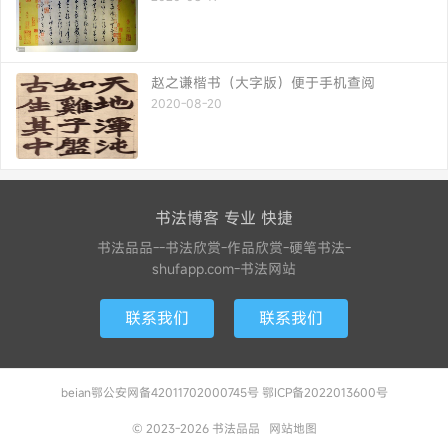
赵之谦楷书（大字版）便于手机查阅
2020-08-20
书法博客 专业 快捷
书法品品--书法欣赏-作品欣赏-硬笔书法-
shufapp.com-书法网站
联系我们
联系我们
beian鄂公安网备42011702000745号 鄂ICP备2022013600号
© 2023-2026
书法品品
网站地图