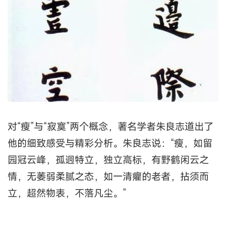
对“瘦”与“寂寞”两个概念，著名学者朱良志道出了
他的细致感受与精彩分析。朱良志说：“瘦，如留
园冠云峰，孤迥特立，独立高标，有野鹤闲云之
情，无萎弱柔腻之态，如一清癯的老者，拈须而
立，超然物表，不落凡尘。”