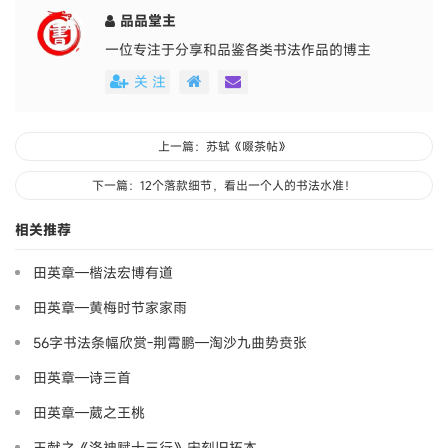
品品堂主
一位专注于分享和品鉴各类书法作品的博主
关 注
上一篇：苏轼《啜茶帖》
下一篇：12个落款细节，看出一个人的书法水准！
相关推荐
田英章—楷法宏博有道
田英章—黄梅时节家家雨
56字书法条幅欣赏-荆霄鹏—淘沙九曲势贲张
田英章—诗三首
田英章—葳之王桃
王献之《洛神赋十三行》宋刻旧拓本