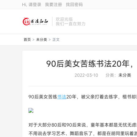
Hi, 请登录
我要注册
找回密码
欢迎光临
我们一直在努力
首页
未分类
正文
>
>
90后美女苦练书法20年
2022-03-10
分类：
未分类
90后美女苦练
书法
20年，被父亲打着去练字，楷书
对于大部分80后和90后来说，童年基本都是无忧无
不用说去学习艺术、舞蹈音乐了，都是在胡同里玩着