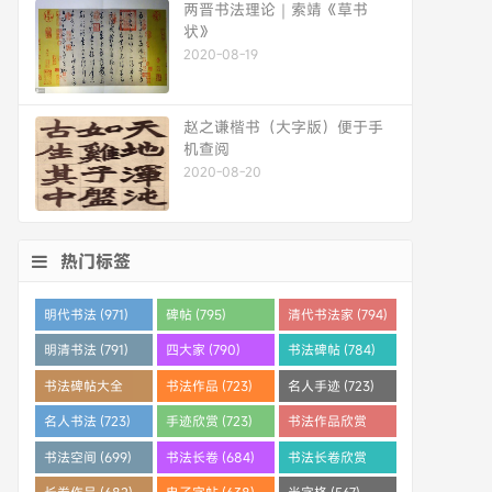
两晋书法理论｜索靖《草书
状》
2020-08-19
赵之谦楷书（大字版）便于手
机查阅
2020-08-20
热门标签
明代书法 (971)
碑帖 (795)
清代书法家 (794)
明清书法 (791)
四大家 (790)
书法碑帖 (784)
书法碑帖大全
书法作品 (723)
名人手迹 (723)
(784)
名人书法 (723)
手迹欣赏 (723)
书法作品欣赏
(710)
书法空间 (699)
书法长卷 (684)
书法长卷欣赏
(682)