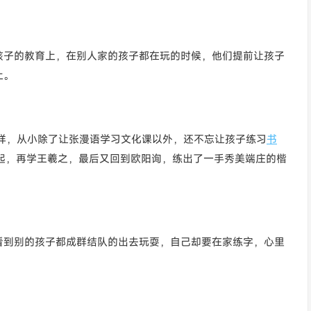
孩子的教育上，在别人家的孩子都在玩的时候，他们提前让孩子
上。
这样，从小除了让张漫语学习文化课以外，还不忘让孩子练习
书
起，再学王羲之，最后又回到欧阳询，练出了一手秀美端庄的楷
看到别的孩子都成群结队的出去玩耍，自己却要在家练字，心里