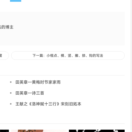
品的博主
藏
下一篇：小楷点、横、竖、撇、捺、钩的写法
田英章—黄梅时节家家雨
田英章—诗三首
王献之《洛神赋十三行》宋刻旧拓本