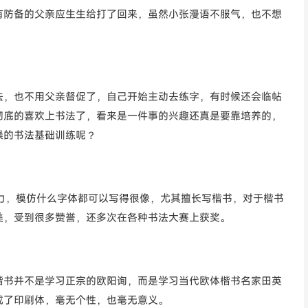
有防备的父亲应生生给打了回来，虽然小张漫语不服气，也不想
。
法，也不用父亲督促了，自己开始主动去练字，有时候还会临帖
彻底的喜欢上书法了，看来是一件事的兴趣还真是要靠培养的，
燥的书法基础训练呢？
力，模仿什么字体都可以写得很像，尤其擅长写楷书，对于楷书
美，受到很多赞誉，还多次在各种书法大赛上获奖。
楷书并不是学习正宗的欧阳询，而是学习当代欧体楷书名家田英
成了印刷体，毫无个性，也毫无意义。