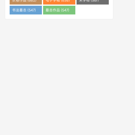
长卷作品 (682)
电子字帖 (638)
米字格 (567)
书法墓志 (547)
墓志作品 (547)