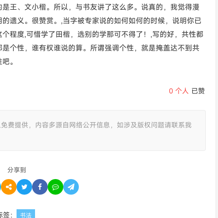
的是王、文小楷。所以，与书友讲了这么多。说真的，我觉得漫
的遗义。很赞赏。,当字被专家说的如何如何的时候，说明你已
个程度,可惜学了田楷，选别的学那可不得了！,写的好，共性都
都是个性，谁有权谁说的算。所谓强调个性，就是掩盖达不到共
性吧。
0
个人
已赞
且免费提供，内容多源自网络公开信息，如涉及版权问题请联系我
分享到
标签：
书法