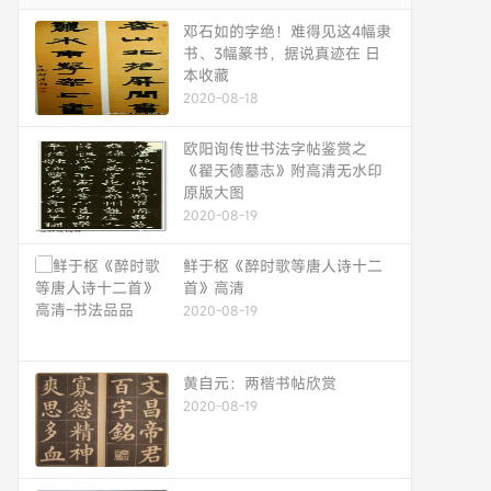
邓石如的字绝！难得见这4幅隶
书、3幅篆书，据说真迹在 日
本收藏
2020-08-18
欧阳询传世书法字帖鉴赏之
《翟天德墓志》附高清无水印
原版大图
2020-08-19
鲜于枢《醉时歌等唐人诗十二
首》高清
2020-08-19
黄自元：两楷书帖欣赏
2020-08-19