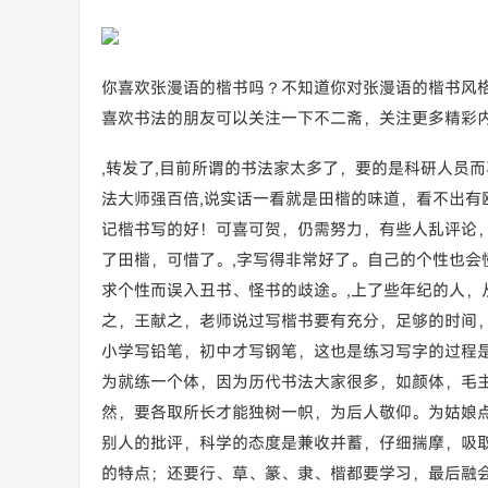
你喜欢张漫语的楷书吗？不知道你对张漫语的楷书风
喜欢书法的朋友可以关注一下不二斋，关注更多精彩
,转发了,目前所谓的书法家太多了，要的是科研人员而
法大师强百倍,说实话一看就是田楷的味道，看不出有
记楷书写的好！可喜可贺，仍需努力，有些人乱评论，
了田楷，可惜了。,字写得非常好了。自己的个性也会
求个性而误入丑书、怪书的歧途。,上了些年纪的人，
之，王献之，老师说过写楷书要有充分，足够的时间
小学写铅笔，初中才写钢笔，这也是练习写字的过程
为就练一个体，因为历代书法大家很多，如颜体，毛
然，要各取所长才能独树一帜，为后人敬仰。为姑娘点赞
别人的批评，科学的态度是兼收并蓄，仔细揣摩，吸
的特点；还要行、草、篆、隶、楷都要学习，最后融