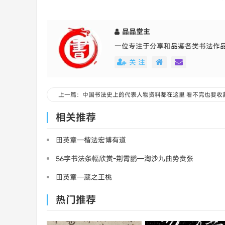
品品堂主
一位专注于分享和品鉴各类书法作
关 注
上一篇：中国书法史上的代表人物资料都在这里 看不完也要收
相关推荐
田英章—楷法宏博有道
56字书法条幅欣赏-荆霄鹏—淘沙九曲势贲张
田英章—葳之王桃
热门推荐