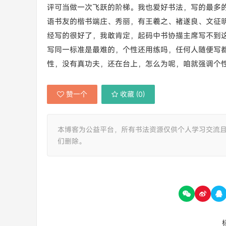
评可当做一次飞跃的阶梯。我也爱好书法，写的最多
语书友的楷书端庄、秀丽，有王羲之、褚遂良、文征明
经写的很好了，我敢肯定，起码中书协描主席写不到这
写同一标准是最难的，个性还用练吗，任何人随便写
性，没有真功夫，还在台上，怎么为呢，咱就强调个
赞一个
收藏 (
0
)
本博客为公益平台，所有书法资源仅供个人学习交流
们删除。