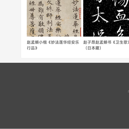
赵孟頫小楷《妙法莲华经安乐
赵子昂赵孟頫书《卫生歌
行品》
（日本藏）