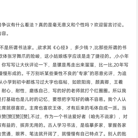
格争议有什么看法？真的是毫无意义和个性吗？欢迎留言讨论。
内容。
不是所谓书法家。,欲求其《心经》，多少钱？,比那些所谓的书
欧体张牙舞爪的险峻，这小姑娘练字应该是走了捷径的。,小小年
你写写让大伙评论一下，是骡是馬走出来溜溜，比一比,20年写
慢慢形成的。千万别听某些秉性不良的“专家”的恶意劣评，为追
从小学到初中都练习过大字也临帖，如欧阳询，颜真卿，王羲
，耐心，耐性，磨练自己，写的好的老师就打个红圈圈。所以我
是打基础也是儿时的记忆，要想把字写好的确不容易。我个人认
主席就很喜欢。主席也喜欢王体，才有后来的毛体自成一派。当
[赞][赞][赞],不过，作为一个书法爱好者（咱先不说家），对
取有益的，摈弃无用的。古人学习书法，是临摹多家，掌握各家
会贯通，眼界、笔法就开阔了，就慢慢有自己特点了。别人的批