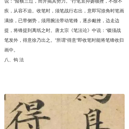
说：“险横三过，而开揭其势力。”行笔宜抑扬顿挫，不徐不
疾，从容不迫。收笔时，须笔战行右出，意即写捺角时笔画
满捺，已带侧势，须用腕法带动笔锋，逐步衄挫，边走边
提，将锋提到离纸之时。唐太宗《笔法论》中说：“磔须战
笔发外，得意徐乃出之。”所谓“得意”即收笔时能将笔锋收归
画中。
八、钩 法