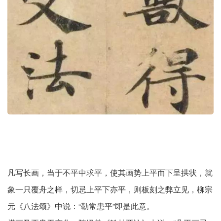
凡写长画，当于不平中求平，使其画势上平而下呈拱状，就
象一只覆舟之样，切忌上平下亦平，则板刻之弊立见，柳宗
元《八法颂》中说：“勒常患平”即是此意。