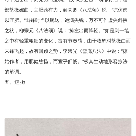
部势微婉曲，宜肥劲有力，颜真卿《八法颂》说：“掠仿佛
以宜肥。“出锋时当以腕送，饱满尖锐，万不可作虚尖斜拂
之状，柳宗元《八法颂》说：”掠左出而锋轻。“如是则一笔
之中有轻重粗细的变化，富有节奏感，由于收笔时势微曲而
末锋飞起，故有回顾之势，李溥光《雪庵八法》中说：”掠
始作者，用肥健悠扬，而宜乎舒畅。“极其生动地形容掠法
的笔调。
五、短 撇