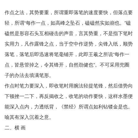
作点之法，其势要重，所谓重即落笔的速度要快，但落点要
轻，所谓“每作一点，如高峰之坠石，磕磕然实如崩也。”磕
磕然是形容石头互相碰击的声音，言其势重，不是指下笔时
实用力，凡作露锋之点，当于空中作逆势，尖锋入纸，顺势
落笔，落笔后即迅速将笔毫铺开，此即王羲之所说“每作一
点，皆悬管掉之，令其锋开，自然劲健也”。不可采用兜圈
子的办法去填满笔形。
作点时笔力要深入，即收笔时用腕法轻提笔锋，然后借势向
下顿挫一二下，再反揭收之，收笔的动作要快，这样水墨便
能深入点内，力透纸背，《禁经》所谓点如利钻镂金是也。
喻其有深入沉着之意。
二、横 画