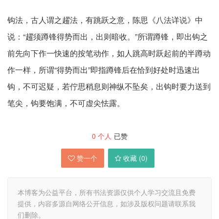
钩法，古人谓之趯法，有跳跃之意，陈思《八法详说》中
说：“趯须蹲锋得势而出，出则暗收。”所谓蹲锋，即出钩之
前先向下作一快速的按笔动作，如人跳高时跃起前的半蹲动
作一样，所谓“得势而出”即指蹲锋后在恰到好处时迅速出
钩，不可迟疑，若佇思稍息则神纵不坠矣，出钩时要力送到
笔尖，钩要饱满，不可虚尖怯露。
0
个人
已赞
赞一个
收藏 (
0
)
本博客为公益平台，所有书法资源仅供个人学习交流且免费
提供，内容多源自网络公开信息，如涉及版权问题请联系我
们删除。