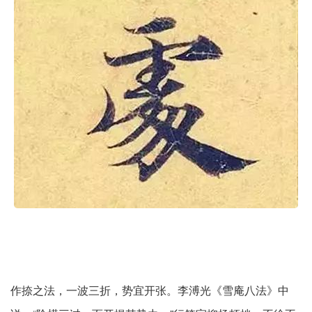
作捺之法，一波三折，势宜开张。李溥光《雪庵八法》中