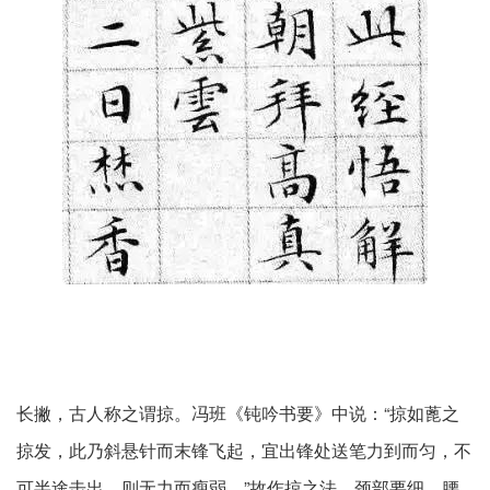
长撇，古人称之谓掠。冯班《钝吟书要》中说：“掠如蓖之
掠发，此乃斜悬针而末锋飞起，宜出锋处送笔力到而匀，不
可半途击出，则无力而瘦弱。”故作掠之法，颈部要细，腰