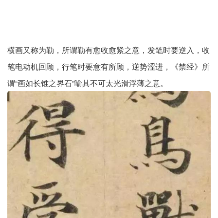
横画又称为勒，所谓勒有愈收愈紧之意，发笔时要逆入，收
笔电动机回顾，行笔时要意有所顾，逆势涩进，《禁经》所
谓“画如长锥之界石”喻其不可太光滑浮薄之意。