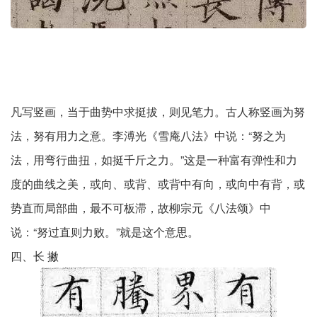
凡写竖画，当于曲势中求挺拔，则见笔力。古人称竖画为努
法，努有用力之意。李溥光《雪庵八法》中说：“努之为
法，用弯行曲扭，如挺千斤之力。”这是一种富有弹性和力
度的曲线之美，或向、或背、或背中有向，或向中有背，或
势直而局部曲，最不可板滞，故柳宗元《八法颂》中
说：“努过直则力败。”就是这个意思。
四、长 撇