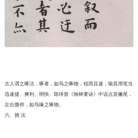
古人谓之啄法，啄者，如鸟之啄物，锐而且速，喻其用笔当
迅速捷、爽利、明快。陈绎曾《翰林要诀》中说点首撇尾，
左出微仰，如鸟喙之啄物。
六、挑 法