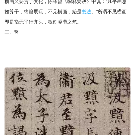
横画又要贵于变化，陈绎曾《翰林要诀》中说：“凡平画忌
如算子，终篇展玩，不见横画，始是
书法
。”所谓不见横画
即是指无平行齐头，板刻凝滞之笔。
三、竖