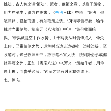
挑法，古人称之谓“策法”，策者，鞭策之意，以鞭子策物，
用力在策本，得力在策末，《
书法
三昧》中说：“策法，仰
笔厲锋，轻抬而进，有如鞭策之势。”所谓即侧行貌，喻作
挑时当带侧势。柳宗元《八法颂》中说：“策仰收而暗
揭。”暗揭就是空中作收势，由于写挑法时侧锋点入，锋尖
上仰，已带偏侧之势，运笔时当边走边顿挫，边挫边提，至
收笔时，锋已收归画中，故行笔不宜太快，快则势必形成偏
锋浮薄之弊，正如《雪庵八法》中所说：“策始作者，用仰
锋上揭，而贵乎迟留。”迟留才能有时间将锋调正。
七、捺 法