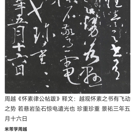
周越《怀素律公帖跋》释文：越观怀素之书有飞动
之势 若悬岩坠石惊电遣光也 珍重珍重 景祐三年五
月十六日
米芾学周越