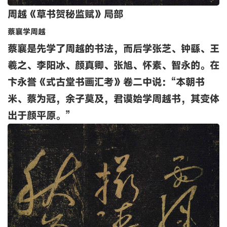
周越《草书贺秘监赋》局部
蔡襄学周越
蔡襄是先学了周越的书法，而后学张芝、钟繇、王
羲之、李阳冰、颜真卿、张旭、怀素、智永的。在
卞永誉《式古堂书画汇考》卷二中说：“本朝书
米、蔡为冠，余子莫及，君谟始学周越书，其变体
出于颜平原。”