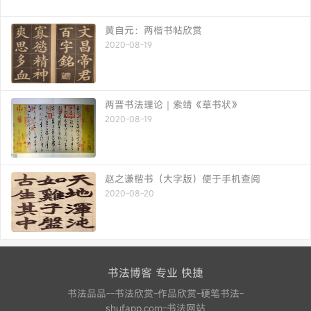
黄自元：两楷书帖欣赏
2020-08-19
两晋书法理论｜索靖《草书状》
2020-08-19
赵之谦楷书（大字版）便于手机查阅
2020-08-20
书法博客 专业 快捷
书法品品--书法欣赏-作品欣赏-硬笔书法-
shufapp.com-书法网站