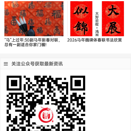
“马”上过年:30副马年新春对联，
2026马年魏碑体春联书法欣赏
总有一副适合你家门楣!
关注公众号获取最新资讯