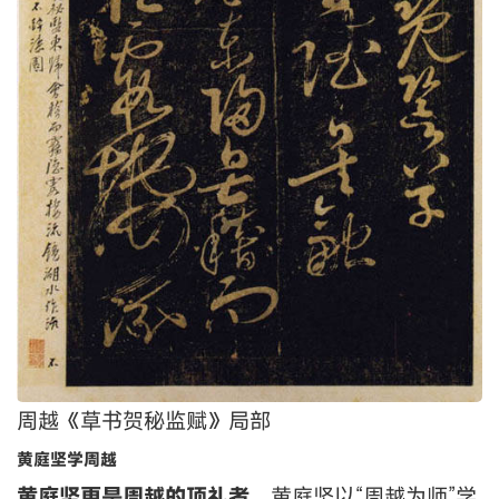
周越《草书贺秘监赋》局部
黄庭坚学周越
黄庭坚更是周越的顶礼者
。黄庭坚以“周越为师”学