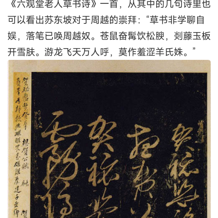
《六观堂老人草书诗》一首，从其中的几句诗里也
可以看出苏东坡对于周越的崇拜：“草书非学聊自
娱，落笔已唤周越奴。苍鼠奋髯饮松腴，剡藤玉板
开雪肤。游龙飞天万人呼，莫作羞涩羊氏姝。”