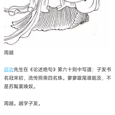
周越
启功
先生在《论述绝句》第六十则中写道：子发书
名冠宋初，流传照乘四名珠。寥寥跋尾谁能及，不
是苏髯莫唤奴。
周越。越字子发。