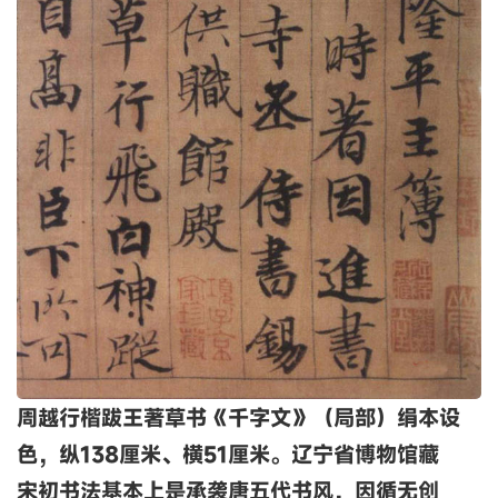
周越行楷跋王著草书《千字文》（局部）绢本设
色，纵138厘米、横51厘米。辽宁省博物馆藏
宋初书法基本上是承袭唐五代书风，因循无创