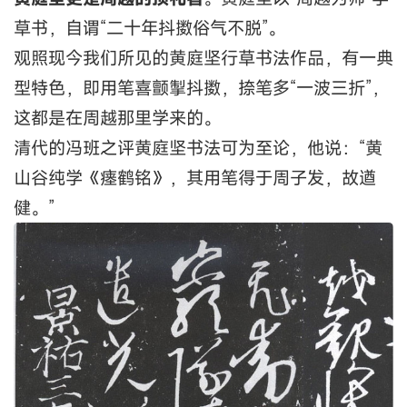
草书，自谓“二十年抖擞俗气不脱”。
观照现今我们所见的黄庭坚行草书法作品，有一典
型特色，即用笔喜颤掣抖擞，捺笔多“一波三折”，
这都是在周越那里学来的。
清代的冯班之评黄庭坚书法可为至论，他说：“黄
山谷纯学《瘗鹤铭》，其用笔得于周子发，故遒
健。”