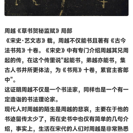
周越《草书贺秘监赋》局部
《宋史·艺文志》载，周越不仅能书且著有《古今
法书苑》十卷。《宋史》中有专门介绍周越其兄周
起的传，在这个传里说“起能书，弟越亦能书，集
古人书并所更体法，为《书苑》十卷，累官主客郎
中”。
这证明周越不仅是一个书法家，同样也是一个有一
定造诣的书法理论家
。
现代人对周越的陌生是周越的悲哀，主要在于他的
书迹留传太少了，而在史书中也仅有简单的几句介
绍，事实上，生活在宋代的人们对周越是非常熟悉