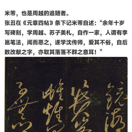
米芾，也是周越的追随者
。
张丑在《元章四帖》条下记米芾自述：“余年十岁
写碑刻，学周越、苏子美札，自作一家，人谓有李
邕笔法，闻而恶之，遂学沈传师，爱其不俗，自后
数改献之字，亦取其落落不群之意耳！”