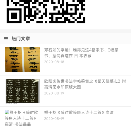
热门文章
邓石如的字绝！难得见这4幅隶书、3幅篆
书，据说真迹在 日 本收藏
2020-08-18
欧阳询传世书法字帖鉴赏之《翟天德墓志》附
高清无水印原版大图
2020-08-19
鲜于枢《醉时歌等唐人诗十二首》高清
2020-08-19