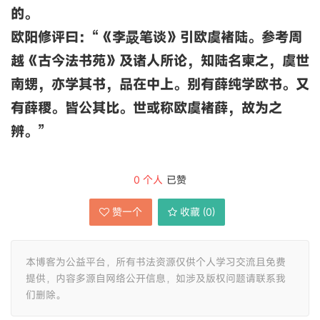
的。
欧阳修评曰：“《李晸笔谈》引欧虞褚陆。参考周
越《古今法书苑》及诸人所论，知陆名柬之，虞世
南甥，亦学其书，品在中上。别有薛纯学欧书。又
有薛稷。皆公其比。世或称欧虞褚薛，故为之
辨。”
0
个人
已赞
赞一个
收藏 (
0
)
本博客为公益平台，所有书法资源仅供个人学习交流且免费
提供，内容多源自网络公开信息，如涉及版权问题请联系我
们删除。