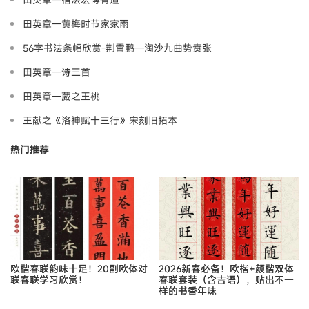
田英章—黄梅时节家家雨
56字书法条幅欣赏-荆霄鹏—淘沙九曲势贲张
田英章—诗三首
田英章—葳之王桃
王献之《洛神赋十三行》宋刻旧拓本
热门推荐
欧楷春联韵味十足！20副欧体对
2026新春必备！欧楷+颜楷双体
联春联学习欣赏！
春联套装（含吉语），贴出不一
样的书香年味