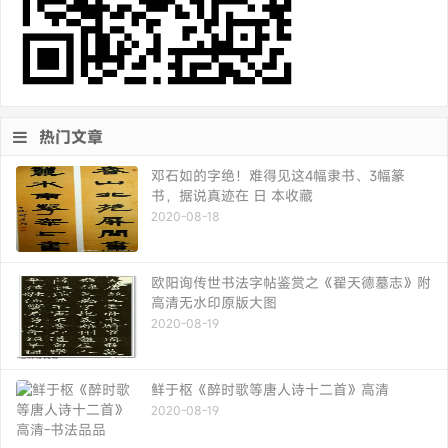
热门文章
邓石如的字绝！难得见这4幅隶书、3幅篆
书，据说真迹在 日 本收藏
2020-08-18
欧阳询传世书法字帖鉴赏之《翟天德墓志》附
高清无水印原版大图
2020-08-19
鲜于枢《醉时歌等唐人诗十二首》高清
2020-08-19