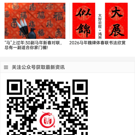
“马”上过年:30副马年新春对联，
2026马年魏碑体春联书法欣赏
总有一副适合你家门楣!
关注公众号获取最新资讯