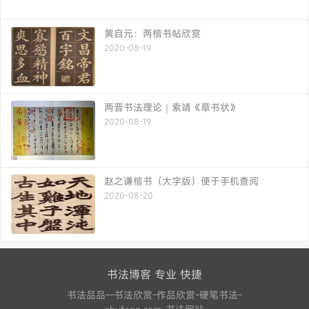
黄自元：两楷书帖欣赏
2020-08-19
两晋书法理论｜索靖《草书状》
2020-08-19
赵之谦楷书（大字版）便于手机查阅
2020-08-20
书法博客 专业 快捷
书法品品--书法欣赏-作品欣赏-硬笔书法-