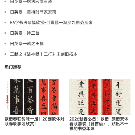
田英章—楷法宏博有道
田英章—黄梅时节家家雨
56字书法条幅欣赏-荆霄鹏—淘沙九曲势贲张
田英章—诗三首
田英章—葳之王桃
王献之《洛神赋十三行》宋刻旧拓本
热门推荐
欧楷春联韵味十足！20副欧体对
2026新春必备！欧楷+颜楷双体
联春联学习欣赏！
春联套装（含吉语），贴出不一
样的书香年味