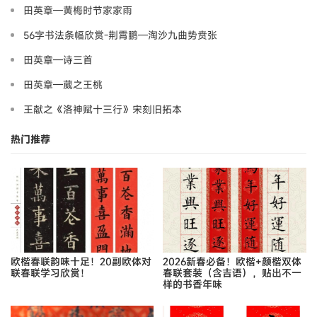
田英章—黄梅时节家家雨
56字书法条幅欣赏-荆霄鹏—淘沙九曲势贲张
田英章—诗三首
田英章—葳之王桃
王献之《洛神赋十三行》宋刻旧拓本
热门推荐
欧楷春联韵味十足！20副欧体对
2026新春必备！欧楷+颜楷双体
联春联学习欣赏！
春联套装（含吉语），贴出不一
样的书香年味