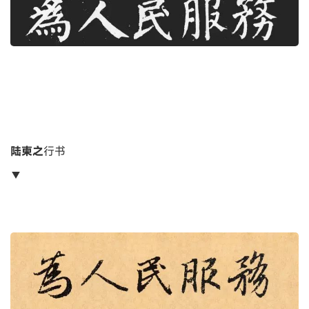
陆柬之
行书
▼