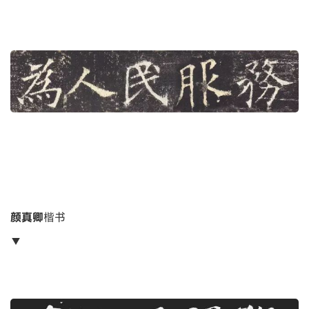
颜真卿
楷书
▼