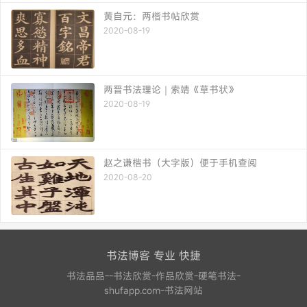
黄自元：两楷书帖欣赏
2020-08-19
两晋书法理论｜索靖《草书状》
2020-08-19
赵之谦楷书（大字版）便于手机查阅
2020-08-20
书法博客 专业 快捷
书法品品--书法欣赏-作品欣赏-硬笔书法-
shufapp.com-书法网站