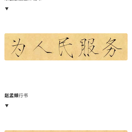
▼
赵孟頫
行书
▼