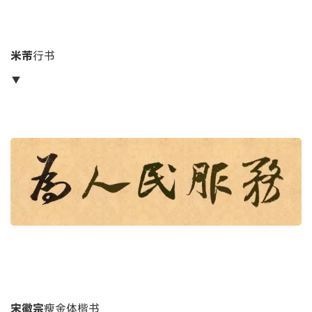
米芾
行书
▼
宋徽宗
瘦金体楷书