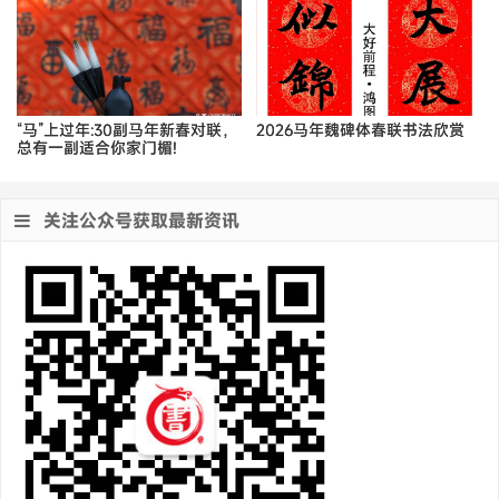
“马”上过年:30副马年新春对联，
2026马年魏碑体春联书法欣赏
总有一副适合你家门楣!
关注公众号获取最新资讯