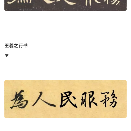
王羲之
行书
▼