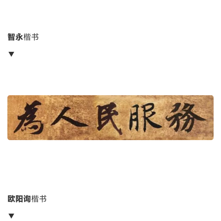
智永
楷书
▼
欧阳询
楷书
▼