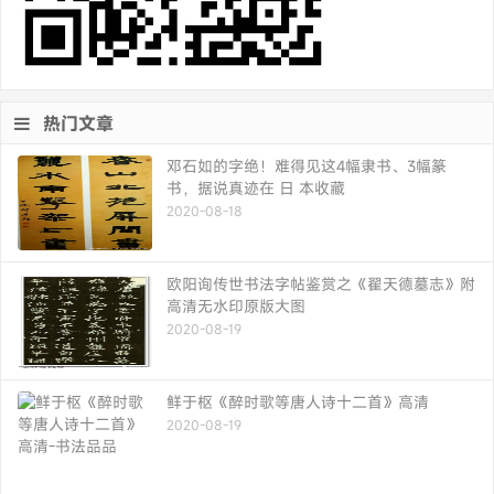
热门文章
邓石如的字绝！难得见这4幅隶书、3幅篆
书，据说真迹在 日 本收藏
2020-08-18
欧阳询传世书法字帖鉴赏之《翟天德墓志》附
高清无水印原版大图
2020-08-19
鲜于枢《醉时歌等唐人诗十二首》高清
2020-08-19