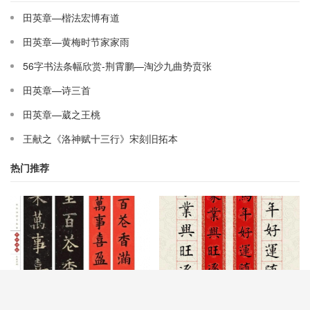
田英章—楷法宏博有道
田英章—黄梅时节家家雨
56字书法条幅欣赏-荆霄鹏—淘沙九曲势贲张
田英章—诗三首
田英章—葳之王桃
王献之《洛神赋十三行》宋刻旧拓本
热门推荐
欧楷春联韵味十足！20副欧体对
2026新春必备！欧楷+颜楷双体
联春联学习欣赏！
春联套装（含吉语），贴出不一