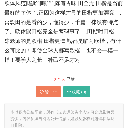
欧体风范[嘿哈][嘿哈],陈有古味 田全无,田楷是当前
最好的字体了,正因为这样才显的田楷更加漂亮！,
喜欢田的是看的少，懂得少，千篇一律没有特点
了。欧体跟田楷完全是两码事了！,田楷时田楷。
陈老师的是欧楷,田楷更漂亮,都是临习欧楷，有什
么可比的！即使全球人都写欧楷，也不会一模一
样！要学人之长，补己不足才对！
0
个人
已赞
赞一个
收藏 (
0
)
本博客为公益平台，所有书法资源仅供个人学习交流且免费
提供，内容多源自网络公开信息，如涉及版权问题请联系我
们删除。