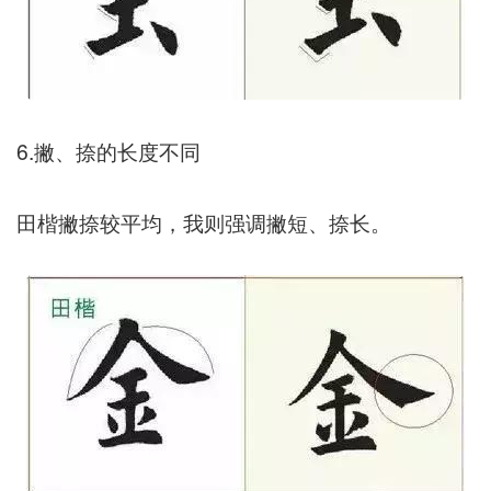
6.撇、捺的长度不同
田楷撇捺较平均，我则强调撇短、捺长。