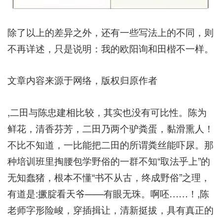
除了以上的差异之外，还有一些写法上的不同，则
不再详述，只是说明：我的欧阳询和田楷不一样。
文章内容来源于网络，版权归原作者
,二田与陈忠建相比较，其实也没有可比性。陈为
鲜花，清香芬芳，二田乃两个驴粪蛋，黏滑熏人！
不比不知道，一比能把二田的所谓粪丝能吓尿。那
种培训班里掏腰包学野俗的一群不知“取法乎上”的
无知蠢猪，根本不懂“书不从古，终成野俗”之理，
有道是:撅腚看天爷——有眼无珠。啊呸……！,陈
老师字形险峻，穿插揖让，清新挺拔，具有真正的