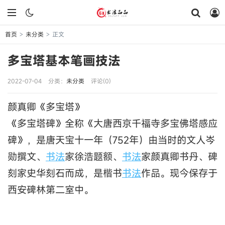
首页
未分类
正文
>
>
多宝塔基本笔画技法
2022-07-04
分类：
未分类
评论(0)
颜真卿《多宝塔》
《多宝塔碑》全称《大唐西京千福寺多宝佛塔感应
碑》，是唐天宝十一年（752年）由当时的文人岑
勋撰文、
书法
家徐浩题额、
书法
家颜真卿书丹、碑
刻家史华刻石而成，是楷书
书法
作品。现今保存于
西安碑林第二室中。