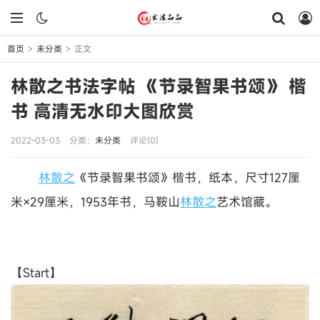
首页
未分类
正文
>
>
林散之书法字帖 《节录智果书颂》 楷
书 高清无水印大图欣赏
2022-03-03
分类：
未分类
评论(0)
林散之
《节录智果书颂》楷书，纸本，尺寸127厘
米×29厘米，1953年书，马鞍山
林散之
艺术馆藏。
【Start】