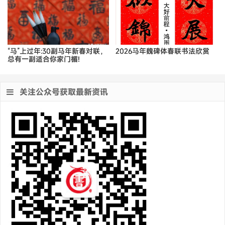
“马”上过年:30副马年新春对联，
2026马年魏碑体春联书法欣赏
总有一副适合你家门楣!
关注公众号获取最新资讯