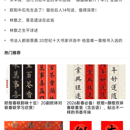
法名家学术邀请展述评
欧阳中石先生走了！留给后人14句话，值得深思！
林散之，草圣遗法在此翁
林散之生平详述
书法人都很羡慕 20世纪十大书家评选中 他是唯一靠楷书入选的
热门推荐
欧楷春联韵味十足！20副欧体对
2026新春必备！欧楷+颜楷双体
联春联学习欣赏！
春联套装（含吉语），贴出不一
样的书香年味