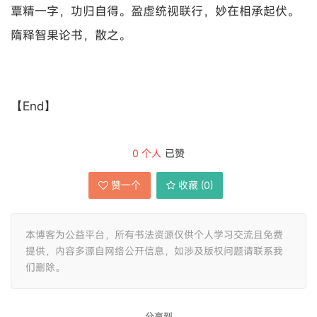
覃精一字，功归自得。盈虚统视联行，妙在相承起伏。
隋释智果论书，散之。
【End】
0
个人
已赞
赞一个
收藏 (
0
)
本博客为公益平台，所有书法资源仅供个人学习交流且免费
提供，内容多源自网络公开信息，如涉及版权问题请联系我
们删除。
分享到