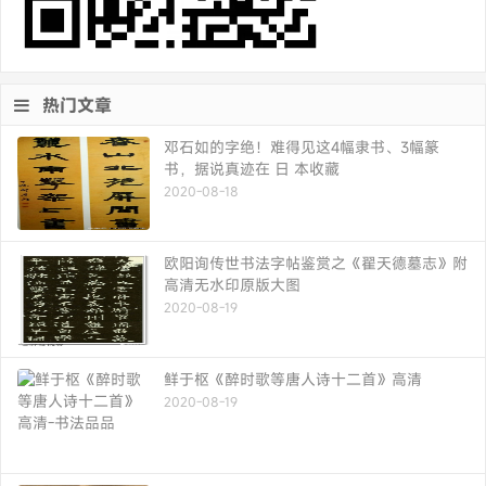
热门文章
邓石如的字绝！难得见这4幅隶书、3幅篆
书，据说真迹在 日 本收藏
2020-08-18
欧阳询传世书法字帖鉴赏之《翟天德墓志》附
高清无水印原版大图
2020-08-19
鲜于枢《醉时歌等唐人诗十二首》高清
2020-08-19