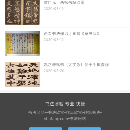
黄自元：两楷书帖欣赏
2020-08-19
两晋书法理论｜索靖《草书状》
2020-08-19
赵之谦楷书（大字版）便于手机查阅
2020-08-20
书法博客 专业 快捷
书法品品--书法欣赏-作品欣赏-硬笔书法-
shufapp.com-书法网站