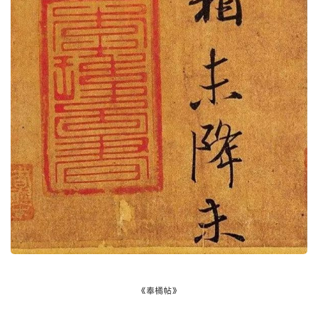
《奉橘帖》