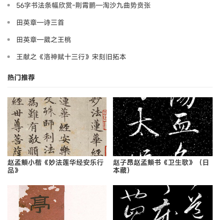
56字书法条幅欣赏-荆霄鹏—淘沙九曲势贲张
田英章—诗三首
田英章—葳之王桃
王献之《洛神赋十三行》宋刻旧拓本
热门推荐
赵孟頫小楷《妙法莲华经安乐行
赵子昂赵孟頫书《卫生歌》（日
品》
本藏）