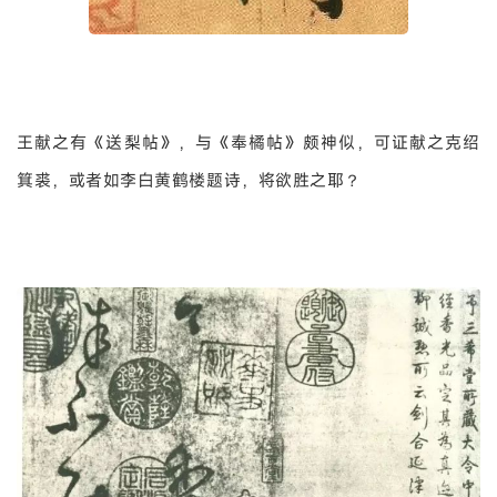
王献之有《送梨帖》，与《奉橘帖》颇神似，可证献之克绍
箕裘，或者如李白黄鹤楼题诗，将欲胜之耶？