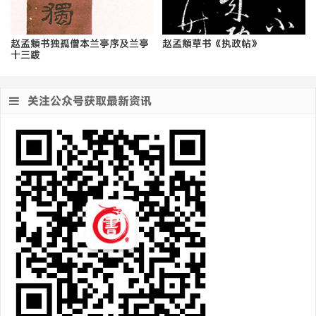
赵孟頫书独孤僧本兰亭序及兰亭
赵孟頫草书《执政帖》
十三跋
关注公众号获取最新资讯