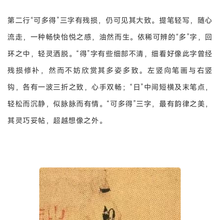
第二行“可多得”三字有残损，仍可见其大致。提笔轻写，随心
流走，一种畅快怡悦之感，油然而生。依稀可辨的“多”字，回
环之中，轻灵洒脱。“得”字有些细部不清，细看好像此字曾经
残损修补，然而不妨欣赏其多姿多致。左竖向笔画与右竖
钩，各有一波三折之致，心手双畅；“日”中间短横及末笔点，
轻松而沉静，似脉脉而有情。“可多得”三字，最有韵律之美，
其灵巧妥帖，超越想像之外。