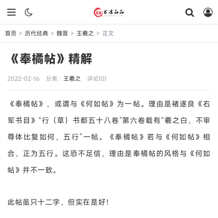
首页
历代经典
魏晋
王羲之
正文
>
>
>
>
《奉橘帖》精解
2022-02-16
分类：
王羲之
评论(0)
《奉橘帖》，或谓与《何如帖》为一帖。理由是褚遂良《右
军书目》“行（草）书都五十八卷”第六卷载有“羲之白，不审
尊体比复如何，五行”一帖。《奉橘帖》若与《何如帖》相
合，正为五行。这恐不足信，理由是奉橘帖的风格与《何如
帖》并不一致。
此帖虽只十二字，但实在是好！