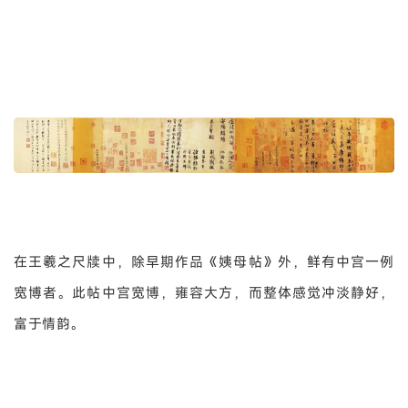
在王羲之尺牍中，除早期作品《姨母帖》外，鲜有中宫一例
宽博者。此帖中宫宽博，雍容大方，而整体感觉冲淡静好，
富于情韵。