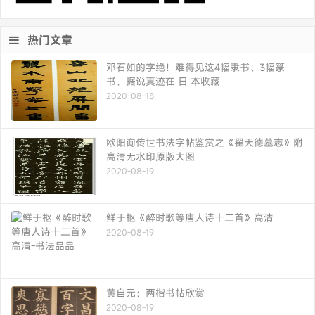
热门文章
邓石如的字绝！难得见这4幅隶书、3幅篆
书，据说真迹在 日 本收藏
2020-08-18
欧阳询传世书法字帖鉴赏之《翟天德墓志》附
高清无水印原版大图
2020-08-19
鲜于枢《醉时歌等唐人诗十二首》高清
2020-08-19
黄自元：两楷书帖欣赏
2020-08-19