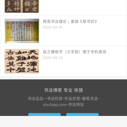
两晋书法理论｜索靖《草书状》
2020-08-19
赵之谦楷书（大字版）便于手机查阅
2020-08-20
书法博客 专业 快捷
书法品品--书法欣赏-作品欣赏-硬笔书法-
shufapp.com-书法网站
联系我们
联系我们