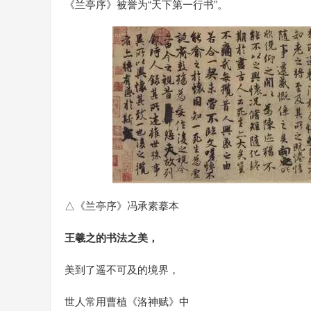
《兰亭序》被誉为“天下第一行书”。
△《兰亭序》冯承素摹本
王羲之的书法之美，
美到了遥不可及的境界，
世人常用曹植《洛神赋》中