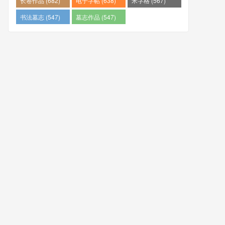
长卷作品 (682)
电子字帖 (638)
米字格 (567)
书法墓志 (547)
墓志作品 (547)