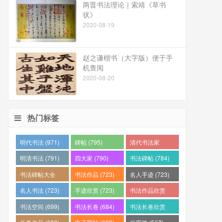
两晋书法理论｜索靖《草书
状》
2020-08-19
赵之谦楷书（大字版）便于手
机查阅
2020-08-20
热门标签
明代书法 (971)
碑帖 (795)
清代书法家
(794)
明清书法 (791)
四大家 (790)
书法碑帖 (784)
书法碑帖大全
书法作品 (723)
名人手迹 (723)
(784)
名人书法 (723)
手迹欣赏 (723)
书法作品欣赏
(710)
书法空间 (699)
书法长卷 (684)
书法长卷欣赏
(682)