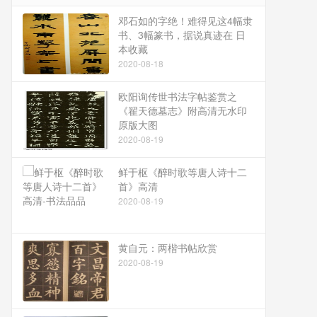
邓石如的字绝！难得见这4幅隶
书、3幅篆书，据说真迹在 日
本收藏
2020-08-18
欧阳询传世书法字帖鉴赏之
《翟天德墓志》附高清无水印
原版大图
2020-08-19
鲜于枢《醉时歌等唐人诗十二
首》高清
2020-08-19
黄自元：两楷书帖欣赏
2020-08-19