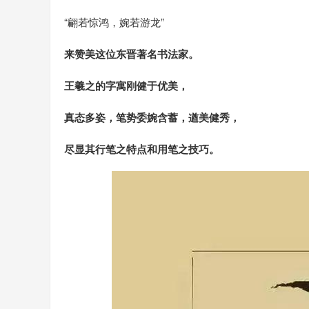
“翩若惊鸿，婉若游龙”
来赞美这位东晋著名书法家。
王羲之的字寓刚健于优美，
真态多姿，笔势委婉含蓄，遒美健秀，
尽显其行笔之特点和用笔之技巧。