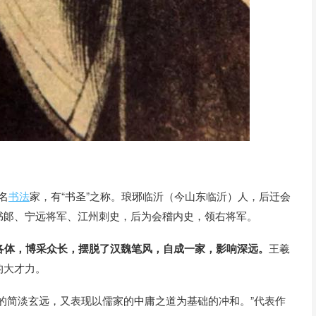
名
书法
家，有“书圣”之称。琅琊临沂（今山东临沂）人，后迁会
书郞、宁远将军、江州刺史，后为会稽内史，领右将军。
各体，博采众长，摆脱了汉魏笔风，自成一家，影响深远。
王羲
的大才力。
的简淡玄远，又表现以儒家的中庸之道为基础的冲和。”代表作