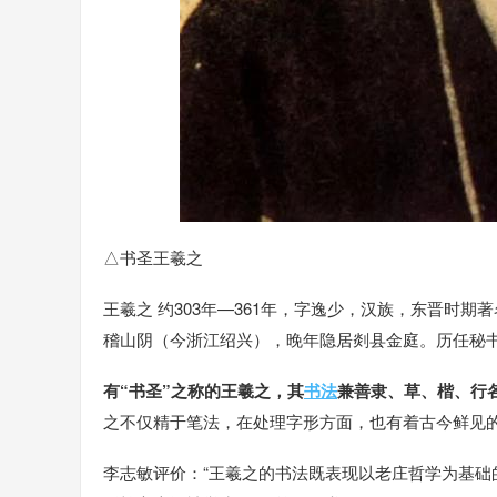
△书圣王羲之
王羲之 约303年—361年，字逸少，汉族，东晋时期著
稽山阴（今浙江绍兴），晚年隐居剡县金庭。历任秘
有“书圣”之称的王羲之，其
书法
兼善隶、草、楷、行
之不仅精于笔法，在处理字形方面，也有着古今鲜见
李志敏评价：“王羲之的书法既表现以老庄哲学为基础