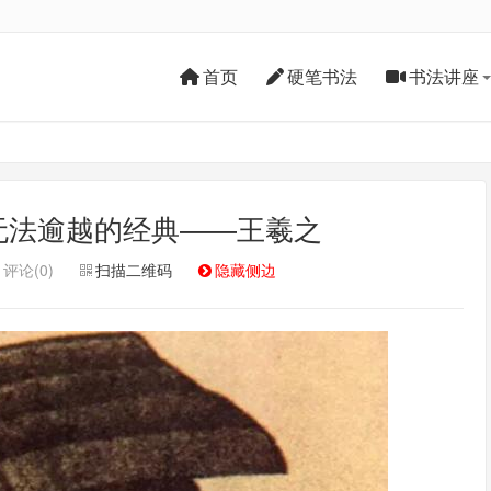
首页
硬笔书法
书法讲座
无法逾越的经典——王羲之
评论(0)
扫描二维码
隐藏侧边