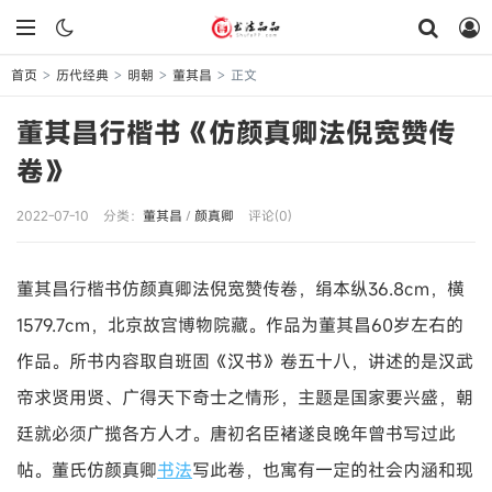
首页
历代经典
明朝
董其昌
正文
>
>
>
>
董其昌行楷书《仿颜真卿法倪宽赞传
卷》
2022-07-10
分类：
董其昌
/
颜真卿
评论(0)
董其昌行楷书仿颜真卿法倪宽赞传卷，绢本纵36.8cm，横
1579.7cm，北京故宫博物院藏。作品为董其昌60岁左右的
作品。所书内容取自班固《汉书》卷五十八，讲述的是汉武
帝求贤用贤、广得天下奇士之情形，主题是国家要兴盛，朝
廷就必须广揽各方人才。唐初名臣褚遂良晚年曾书写过此
帖。董氏仿颜真卿
书法
写此卷，也寓有一定的社会内涵和现