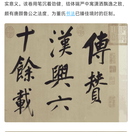
实意义。该卷用笔沉着劲健，结体端严中寓潇洒飘逸之致，
颇有唐颜鲁公之法度，为董氏
书法
已臻佳境时的巨制。