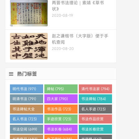
两晋书法理论｜索靖《草书
状》
2020-08-19
赵之谦楷书（大字版）便于手
机查阅
2020-08-20
热门标签
明代书法 (971)
碑帖 (795)
清代书法家 (794)
明清书法 (791)
四大家 (790)
书法碑帖 (784)
书法碑帖大全
书法作品 (723)
名人手迹 (723)
(784)
名人书法 (723)
手迹欣赏 (723)
书法作品欣赏
(710)
书法空间 (699)
书法长卷 (684)
书法长卷欣赏
(682)