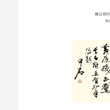
揖让同行
中