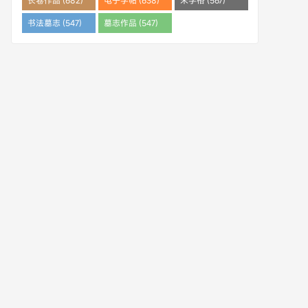
长卷作品 (682)
电子字帖 (638)
米字格 (567)
书法墓志 (547)
墓志作品 (547)