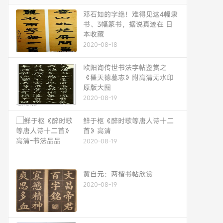
邓石如的字绝！难得见这4幅隶
书、3幅篆书，据说真迹在 日
本收藏
2020-08-18
欧阳询传世书法字帖鉴赏之
《翟天德墓志》附高清无水印
原版大图
2020-08-19
鲜于枢《醉时歌等唐人诗十二
首》高清
2020-08-19
黄自元：两楷书帖欣赏
2020-08-19