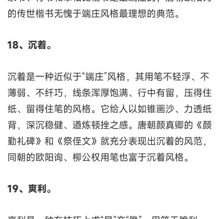
的传世楷书无愧于端庄风格最理想的典范。
18、沉着。
沉着是一种近似于“端庄”风格，其用笔不轻浮、不
薄弱、不纤巧，线条浑厚饱满、行中有留，压得住
纸、留得住笔的风格。它给人以如锥画沙、力透纸
背，深沉稳健、遒炼顿挫之感。唐朝颜真卿的《颜
勤礼碑》和《祭侄文》就充分表现出沉着的风范，
同朝的欧阳询、柳公权用笔也富于沉着风格。
19、爽利。