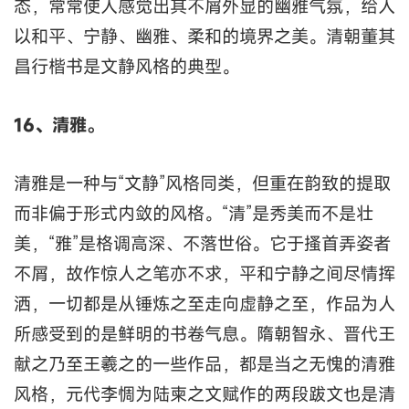
态，常常使人感觉出其不屑外显的幽雅气氛，给人
以和平、宁静、幽雅、柔和的境界之美。清朝董其
昌行楷书是文静风格的典型。
16、清雅。
清雅是一种与“文静”风格同类，但重在韵致的提取
而非偏于形式内敛的风格。“清”是秀美而不是壮
美，“雅”是格调高深、不落世俗。它于搔首弄姿者
不屑，故作惊人之笔亦不求，平和宁静之间尽情挥
洒，一切都是从锤炼之至走向虚静之至，作品为人
所感受到的是鲜明的书卷气息。隋朝智永、晋代王
献之乃至王羲之的一些作品，都是当之无愧的清雅
风格，元代李惆为陆柬之文赋作的两段跋文也是清