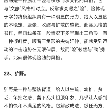
险劲是一种脱出平整与秩序而求变化的风格。它
与“文静”风格相对应。反常求变谓之“险”，险体现
于字的线条组织具有一种明显的张力，给人以显然
的不稳定、紧张、收缩与扩散的感觉。此类风格的
书作，笔画线条在一般情况下多呈现出三角形，有
一种倾斜度，顺着三角形的尖端延伸，能感受到运
动的冲击趋势在无限伸展，故而“险”必然与“劲”携
手。北碑很体现险劲的风格。
23、犷野。
犷野是一种与整饬背道，给人以生疏、幼稚、贫
乏、笨拙之感，留下乱头粗服印象，几乎让人感到
不愉快和不满足的风格。它解散成法，纵任无方，