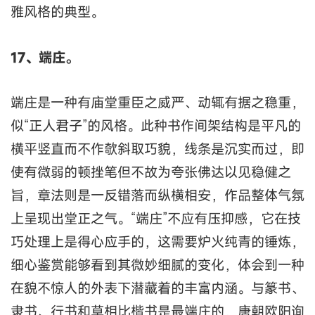
雅风格的典型。
17、端庄。
端庄是一种有庙堂重臣之威严、动辄有据之稳重，
似“正人君子”的风格。此种书作间架结构是平凡的
横平竖直而不作欹斜取巧貌，线条是沉实而过，即
使有微弱的顿挫笔但不故为夸张佛达以见稳健之
旨，章法则是一反错落而纵横相安，作品整体气氛
上呈现出堂正之气。“端庄”不应有压抑感，它在技
巧处理上是得心应手的，这需要炉火纯青的锤炼，
细心鉴赏能够看到其微妙细腻的变化，体会到一种
在貌不惊人的外表下潜藏着的丰富内涵。与篆书、
隶书、行书和草相比楷书是最端庄的，唐朝欧阳询