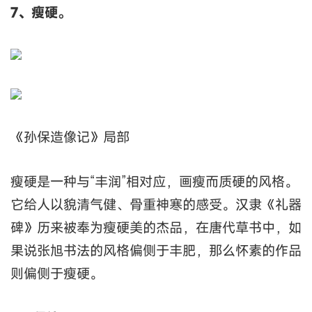
7、瘦硬。
《孙保造像记》局部
瘦硬是一种与“丰润”相对应，画瘦而质硬的风格。
它给人以貌清气健、骨重神寒的感受。汉隶《礼器
碑》历来被奉为瘦硬美的杰品，在唐代草书中，如
果说张旭书法的风格偏侧于丰肥，那么怀素的作品
则偏侧于瘦硬。