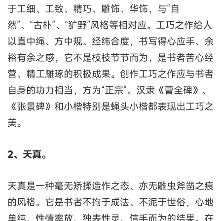
于工细、工致、精巧、雕饰、华饰，与“自
然”、“古朴”、“犷野”风格等相对应。工巧之作给人
以直中绳、方中规、经纬合度，书写得心应手、余
裕有余之感，它不是枝枝节节而为，是书者苦心经
营、精工雕琢的积极成果。创作工巧之作应与书者
自身的功力相当，方为“正宗”。汉隶《曹全碑》、
《张景碑》和小楷特别是蝇头小楷都表现出工巧之
美。
2、天真。
天真是一种毫无矫揉造作之态、亦无雕虫斧凿之痕
的风格。它是书者不拘于成法、不泥于世俗，心地
单纯、性情率放、独表性灵、信手而为的结果。在