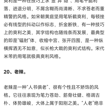
爽利是一种在技巧上求“显”弃“隐”、用笔干脆利
落、进退分明，不屑含糊而尚清晰、不求苍老而重
精警的风格。如宋朝黄庭坚用笔斩截爽利，每顿挫
必有线型的抖动以作标志，折金断铁，有一种技巧
上的爽利之美，其字结构也随线条而发展，最典型
的即是“辐射”体，收缩中宫、张开四围，是一种纵
横挥洒无不如意，似长枪大戟的爽利式结构。宋代
米芾的用笔就极具爽利风格。
20、老辣。
老辣是一种“人书俱老”、很有个性且不矫饰的风
格。它往往表现为笔力苍劲、筋骨壮健、格调古
朴、体势雄峻，大体上属于阳刚之美。“人老”绝非