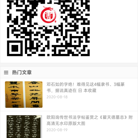
热门文章
邓石如的字绝！难得见这4幅隶书、3幅篆
书，据说真迹在 日 本收藏
2020-08-18
欧阳询传世书法字帖鉴赏之《翟天德墓志》附
高清无水印原版大图
2020-08-19