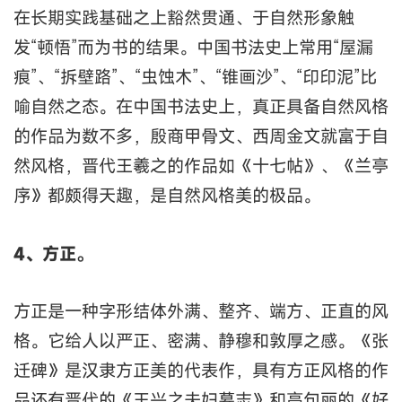
在长期实践基础之上豁然贯通、于自然形象触
发“顿悟”而为书的结果。中国书法史上常用“屋漏
痕”、“拆壁路”、“虫蚀木”、“锥画沙”、“印印泥”比
喻自然之态。在中国书法史上，真正具备自然风格
的作品为数不多，殷商甲骨文、西周金文就富于自
然风格，晋代王羲之的作品如《十七帖》、《兰亭
序》都颇得天趣，是自然风格美的极品。
4、方正。
方正是一种字形结体外满、整齐、端方、正直的风
格。它给人以严正、密满、静穆和敦厚之感。《张
迁碑》是汉隶方正美的代表作，具有方正风格的作
品还有晋代的《王兴之夫妇墓志》和高句丽的《好