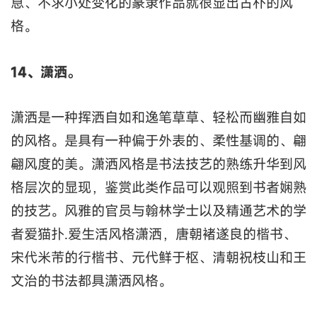
息、不求小处变化的篆隶作品就很显出古朴的风
格。
14、潇洒。
潇洒是一种挥洒自如和逸笔草草、轻松而幽雅自如
的风格。是具有一种偏于外表的、柔性基调的、翩
翩风度的美。潇洒风格是书法技艺的熟练升华到风
格层次的显现，鉴赏此类作品可以观照到书者娴熟
的技艺。风雅的官员与翰林学士以及精通艺术的学
者爱猫扑.爱生活风格潇洒，唐朝褚遂良的楷书、
宋代米芾的行楷书、元代鲜于枢、清朝祝枝山和王
文治的书法都具潇洒风格。