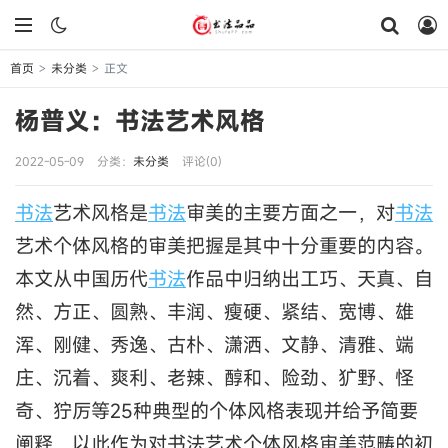
首页
未分类
正文
>
>
杨普义：书法艺术风格
2022-05-09
分类：
未分类
评论(0)
书法
艺术风格是
书法
审美的主要方面之一，对
书法
艺术个体风格的审美把握是其中十分重要的内容。
本文从中国历代
书法
作品中归纳出工巧、天真、自
然、方正、圆熟、丰润、瘦硬、紧结、宽博、雄
浑、刚健、秀逸、古朴、潇洒、文静、清雅、端
庄、沉着、爽利、老辣、醇和、险劲、犷野、怪
奇、狞厉等25种典型的个体风格表现并给予简要
阐释，以此作为对书法艺术个体风格审美范畴的初