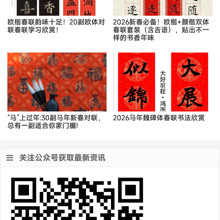
欧楷春联韵味十足！20副欧体对
2026新春必备！欧楷+颜楷双体
联春联学习欣赏！
春联套装（含吉语），贴出不一
样的书香年味
“马”上过年:30副马年新春对联，
2026马年魏碑体春联书法欣赏
总有一副适合你家门楣!
关注公众号获取最新资讯