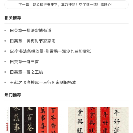
下一篇：赵孟頫行书集字，真乃神品！空了练一练！能静心！
相关推荐
田英章—楷法宏博有道
田英章—黄梅时节家家雨
56字书法条幅欣赏-荆霄鹏—淘沙九曲势贲张
田英章—诗三首
田英章—葳之王桃
王献之《洛神赋十三行》宋刻旧拓本
热门推荐