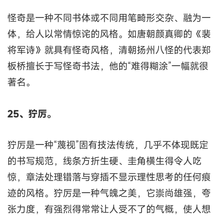
怪奇是一种不同书体或不同用笔畸形交杂、融为一
体，给人以常情惊诧的风格。如唐朝颜真卿的《裴
将军诗》就具有怪奇风格，清朝扬州八怪的代表郑
板桥擅长于写怪奇书法，他的“难得糊涂”一幅就很
著名。
25、狞厉。
狞厉是一种“蔑视”固有技法传统，几乎不体现既定
的书写规范，线条方折生硬、圭角横生得令人吃
惊，章法处理错落与穿插不显示理性思考的任何痕
迹的风格。狞厉是一种气魄之美，它崇尚雄强，夸
张力度，有强烈得常常让人受不了的气概，使人想