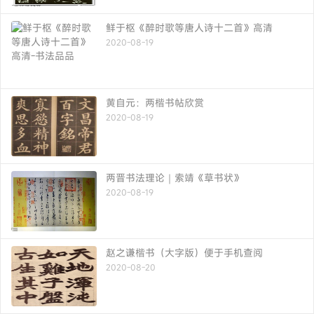
鲜于枢《醉时歌等唐人诗十二首》高清
2020-08-19
黄自元：两楷书帖欣赏
2020-08-19
两晋书法理论｜索靖《草书状》
2020-08-19
赵之谦楷书（大字版）便于手机查阅
2020-08-20