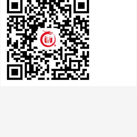
热门文章
邓石如的字绝！难得见这4幅隶书、3幅篆
书，据说真迹在 日 本收藏
2020-08-18