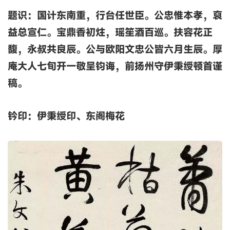
题识：国计东南重，行台任世臣。公忠惟本孝，裒
益总宣仁。宝鼎香初炷，瑶笙酒百巡。扶容花正
馥，永叔共良辰。公与欧阳文忠公皆六月生辰。厚
庵大人七旬开一敬呈钧诲，前扬州守伊秉绶顿首谨
稿。
钤印：伊秉绶印、东阁梅花