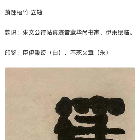
萧踈梧竹 立轴
款识：朱文公诗帖真迹昔藏毕尚书家，伊秉绶临。
印鉴：臣伊秉绶（白）、不琢文章（朱）