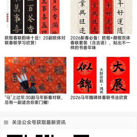
欧楷春联韵味十足！20副欧体对
2026新春必备！欧楷+颜楷双体
联春联学习欣赏！
春联套装（含吉语），贴出不一
样的书香年味
“马”上过年:30副马年新春对联，
2026马年魏碑体春联书法欣赏
总有一副适合你家门楣!
关注公众号获取最新资讯