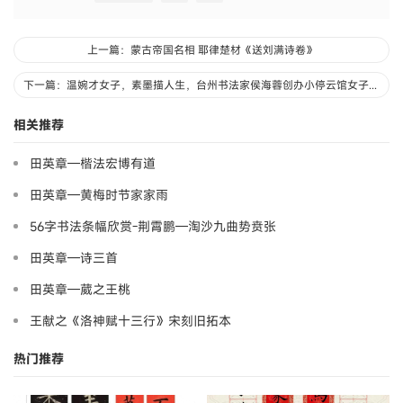
上一篇：蒙古帝国名相 耶律楚材《送刘满诗卷》
下一篇：温婉才女子，素墨描人生，台州书法家侯海蓉创办小停云馆女子书社
相关推荐
田英章—楷法宏博有道
田英章—黄梅时节家家雨
56字书法条幅欣赏-荆霄鹏—淘沙九曲势贲张
田英章—诗三首
田英章—葳之王桃
王献之《洛神赋十三行》宋刻旧拓本
热门推荐