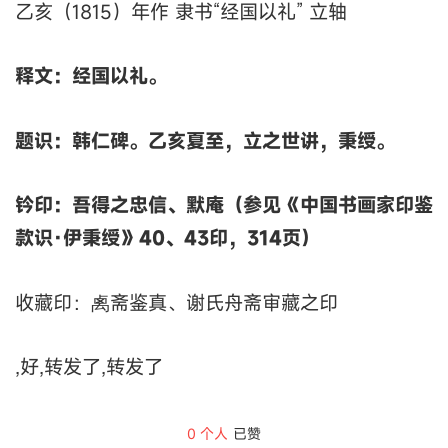
乙亥（1815）年作 隶书“经国以礼” 立轴
释文：经国以礼。
题识：韩仁碑。乙亥夏至，立之世讲，秉绶。
钤印：吾得之忠信、默庵（参见《中国书画家印鉴
款识·伊秉绶》40、43印，314页）
收藏印：禼斋鉴真、谢氏舟斋审藏之印
,好,转发了,转发了
0
个人
已赞