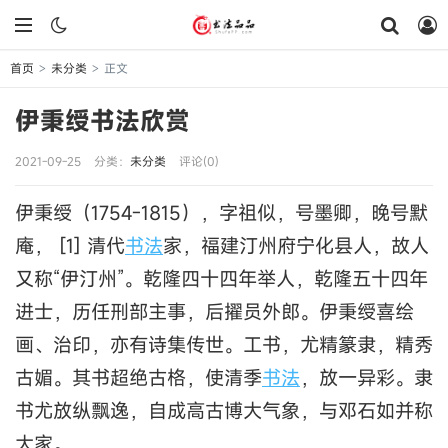
首页
未分类
正文
>
>
伊秉绶书法欣赏
2021-09-25
分类：
未分类
评论(0)
伊秉绶（1754-1815），字祖似，号墨卿，晚号默
庵， [1] 清代
书法
家，福建汀州府宁化县人，故人
又称“伊汀州”。乾隆四十四年举人，乾隆五十四年
进士，历任刑部主事，后擢员外郎。伊秉绶喜绘
画、治印，亦有诗集传世。工书，尤精篆隶，精秀
古媚。其书超绝古格，使清季
书法
，放一异彩。隶
书尤放纵飘逸，自成高古博大气象，与邓石如并称
大家。